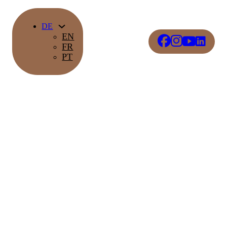
DE
EN
FR
PT
Domes Originals
Erleben Sie Eleganz in einer neuen Dimension, in der sich
Kultur, Komfort und Luxus vereinen.