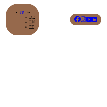
FR
DE
EN
PT
Domes Originals
Vivez l'élégance revisitée où la culture, le confort et le luxe
convergent.